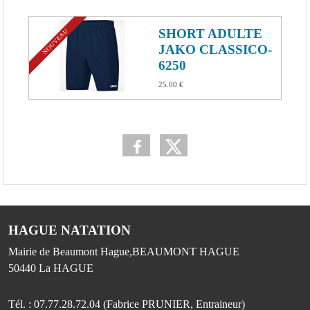
SHORT ADULTE
NOUVEAU
JAKO CLASSICO-
6250
25.00 €
HAGUE NATATION
Mairie de Beaumont Hague,BEAUMONT HAGUE
50440
La HAGUE
Tél. :
07.77.28.72.04 (Fabrice PRUNIER, Entraineur)